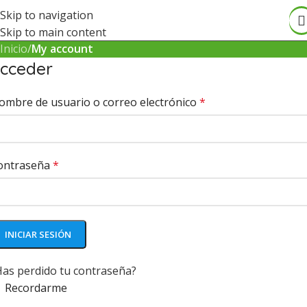
My account
Skip to navigation
Skip to main content
Inicio
/
My account
cceder
ombre de usuario o correo electrónico
*
ontraseña
*
INICIAR SESIÓN
Has perdido tu contraseña?
Recordarme