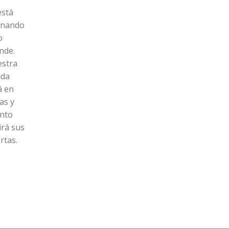
está
inando
o
nde.
stra
nda
á en
as y
nto
irá sus
rtas.